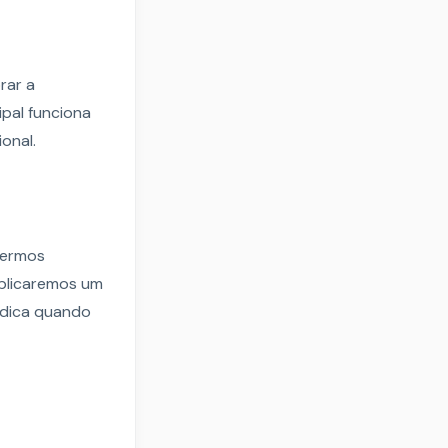
rar a
ipal funciona
onal.
zermos
ublicaremos um
indica quando