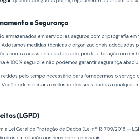
egal:
quando obrigados por lei, regulamento ou ordem judicia
enamento e Segurança
o armazenados em servidores seguros com criptografia em t
. Adotamos medidas técnicas e organizacionais adequadas p
ões contra acesso não autorizado, perda, alteração ou destr
a é 100% seguro, e não podemos garantir segurança absolu
retidos pelo tempo necessário para fornecermos o serviço
ei. Você pode solicitar a exclusão dos seus dados a qualquer
reitos (LGPD)
 a Lei Geral de Proteção de Dados (Lei nº 13.709/2018 — LG
direitos em relação aos seus dados pessoais: