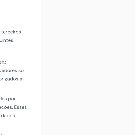
terceiros
uintes
x.:
vedores só
brigados a
das por
tações. Esses
s dados