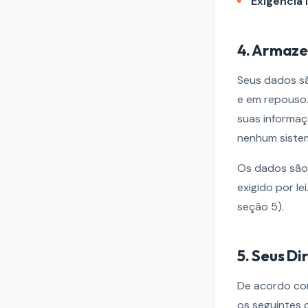
Exigência l
4. Armaz
Seus dados sã
e em repouso
suas informaç
nenhum sistem
Os dados são 
exigido por l
seção 5).
5. Seus Di
De acordo com
os seguintes 