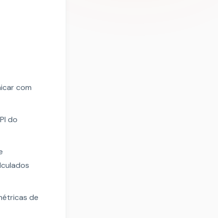
nicar com
PI do
e
lculados
métricas de