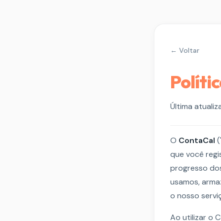
← Voltar
Políti
Última atuali
O
ContaCal
(
que você regi
progresso dos
usamos, arma
o nosso servi
Ao utilizar o