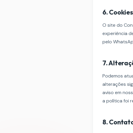
6. Cookie
O site do Cont
experiência d
pelo WhatsApp,
7. Alteraç
Podemos atual
alterações si
aviso em noss
a política foi 
8. Contat