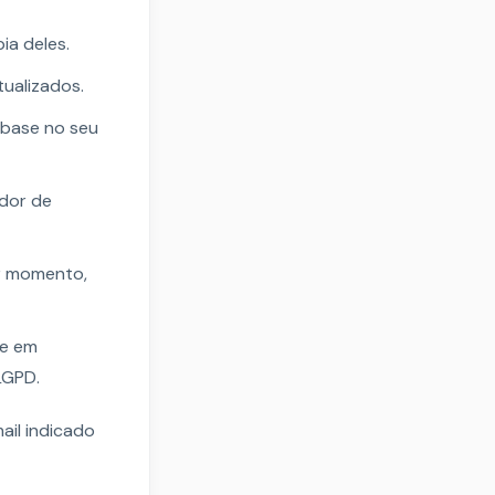
ia deles.
tualizados.
 base no seu
edor de
r momento,
se em
LGPD.
ail indicado