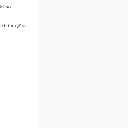
al no
e interações.
;