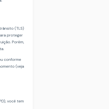
l.
rânsito (TLS)
ara proteger
uição. Porém,
ta.
 ou conforme
 momento (veja
PD), você tem